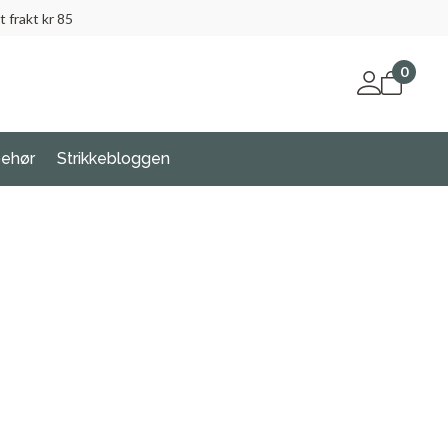
t frakt kr 85
0
behør
Strikkebloggen