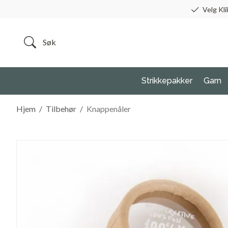
Velg Kli
Strikkepakker
Garn
Hjem
/
Tilbehør
/
Knappenåler