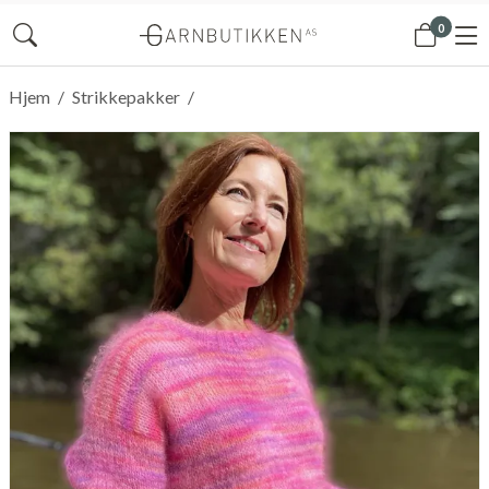
0
Hjem
/
Strikkepakker
/