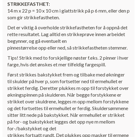
STRIKKEFASTHET:
14 m x 22 p = 10 x 10 cm i glattstrikk på p 6 mm, eller den p
som gir strikkefastheten.
Det er viktig å overholde strikkefastheten for å oppnå det
rette resultatet. Lag alltid en strikkeprøve innen arbeidet
begynner, og gå eventuelt en
pinnestørrelse opp eller ned, så strikkefastheten stemmer.
Tips! Strikk med to forskjellige nøster f.eks. 2 pinner i hver
farge, hvis det ønskes et mer tilfeldig fargespill.
Først strikkes bakstykket frem og tilbake med økninger
til skulder på hver p, som fortsetter ned til ermehullet er
strikket ferdig. Deretter plukkes m opp til forstykket over
økningspinnen på skulderen. Når begge forstykkene er
strikket over skuldrene, legges m opp mellom forstykkene
og det fortsettes til ermehullet er ferdig. Skuldersømmene
sitter litt nede på bakstykket. Når ermehullet er strikket
på for- og bakstykket legges det opp nye m mellom
for-/bakstykket og det
strikkes fortsatt rundt. Det plukkes opp masker til ermene