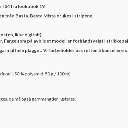
ll 34 fra lookbook 19.
en tråd Basta. Basta Mista brukes i stripene.
sten, ikke digitalt).
ger. Farge som på avbildet modell er forhåndsvalgt i strikkepa
 til hele plagget. Vi forbeholder oss retten å kansellere ord
noull, 50 % polyamid, 50 g / 100 m)
lenges, da må også garnmengden justeres.