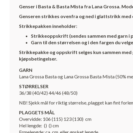
Genser i Basta & Basta Mista fra Lana Grossa. Mode
Genseren strikkes ovenfra og ned i glattstrikk med 
Strikkepakken inneholder:
Strikkeoppskrift (sendes sammen med garn i po
Garn til den størrelsen og i den fargen du vel
Strikkepakke og oppskrift selges kun sammen med garn
kjøpsbetingelser.
GARN
Lana Grossa Basta og Lana Grossa Basta Mista (50% meri
STØRRELSER
36/38 (40/42) 44/46 (48/50)
NB! Sjekk mål for riktig størrelse, plagget kan fint for
PLAGGETS MÅL
Overvidde: 106 (115) 123 (130) cm
Hel lengde: () () cm
Ermelengde: ca cm, eller ønsket lengde.