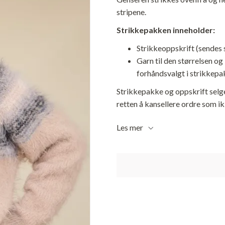
stripene.
Strikkepakken inneholder:
Strikkeoppskrift (sendes 
Garn til den størrelsen og
forhåndsvalgt i strikkepa
Strikkepakke og oppskrift selge
retten å kansellere ordre som ikk
Les mer