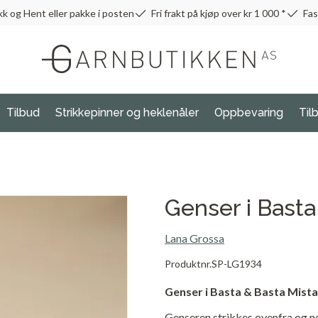
kk og Hent eller pakke i posten
Fri frakt på kjøp over kr 1 000 *
Fas
Tilbud
Strikkepinner og heklenåler
Oppbevaring
Til
Genser i Basta
Lana Grossa
Produktnr.
SP-LG1934
Genser i Basta & Basta Mista
Genseren strikkes ovenfra og ne