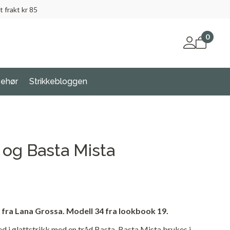
t frakt kr 85
0
behør
Strikkebloggen
 og Basta Mista
 fra Lana Grossa. Modell 34 fra lookbook 19.
d i glattstrikk med en tråd Basta. Basta Mista brukes i