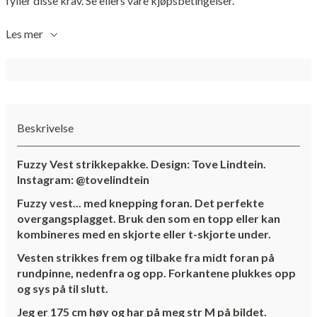
fyller disse krav. Se ellers våre kjøpsbetingelser.
Les mer
Beskrivelse
Fuzzy Vest strikkepakke. Design: Tove Lindtein.
Instagram: @tovelindtein
Fuzzy vest... med knepping foran. Det perfekte
overgangsplagget. Bruk den som en topp eller kan
kombineres med en skjorte eller t-skjorte under.
Vesten strikkes frem og tilbake fra midt foran på
rundpinne, nedenfra og opp. Forkantene plukkes opp
og sys på til slutt.
Jeg er 175 cm høy og har på meg str M på bildet.