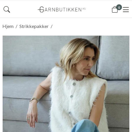
0
Hjem
/
Strikkepakker
/