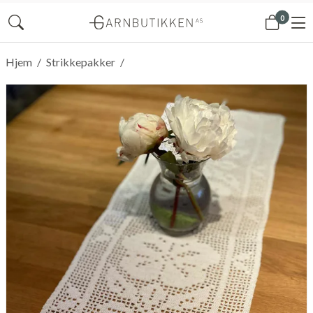
0
Hjem
/
Strikkepakker
/