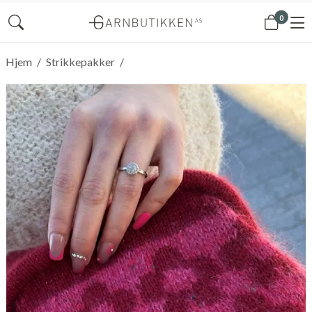
0
Hjem
/
Strikkepakker
/