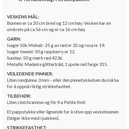
VESKENS MÅL:
Bunnen er ca 20 cm bred og 12 cm høy. Vesken har en
omkrets på ca 56 cm og er ca 16 cm høy
GARN:
Isager Silk Mohair: 25 g av rød nr 32 og rosa nr 19.
Isager tweed: 50 g raspberry nr 12.
Sunday: 50 g mørk rød 4236.
Metallic Madeira glittertråd, 1 spole rød farge 315.
VEILEDENDE PINNER:
Liten rundpinne 3 mm – eller den pinnetykkelsen du må ha
for å oppnå riktig strikkefasthet.
TILBEHØR:
Liten clutchramme og fôr fra Petite Knit.
Et pappstykke eller lignende for å stive opp veskebunnen
(følger ikke med i pakken).
STRIKKEFASTHET: