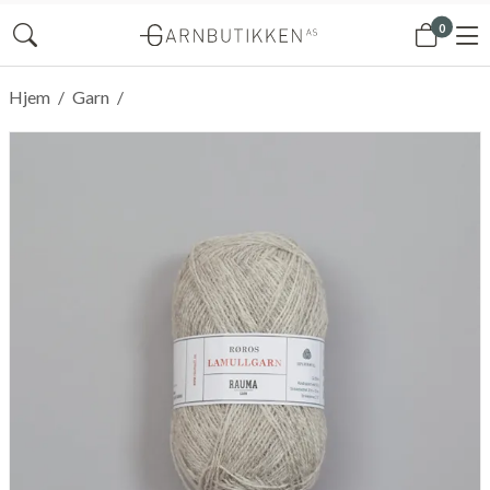
0
Hjem
/
Garn
/