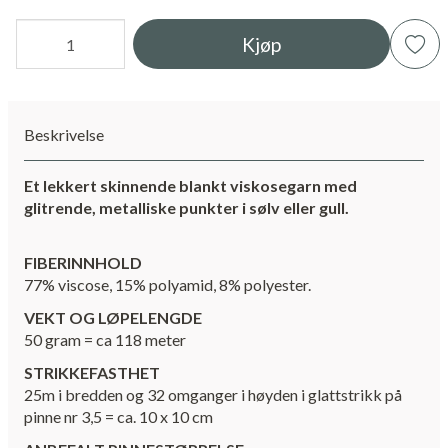
Kjøp
Beskrivelse
Et lekkert skinnende blankt viskosegarn med
glitrende, metalliske punkter i sølv eller gull.
FIBERINNHOLD
77% viscose, 15% polyamid, 8% polyester.
VEKT OG LØPELENGDE
50 gram = ca 118 meter
STRIKKEFASTHET
25m i bredden og 32 omganger i høyden i glattstrikk på
pinne nr 3,5 = ca. 10 x 10 cm