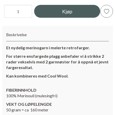
Kjøp
Beskrivelse
Et nydelig merinogarn i melerte retrofarger.
For større ensfargede plagg anbefaler vi å strikke 2
rader vekselvis med 2 garnnøster for å oppnå et jevnt
fargeresultat.
Kan kombineres med Cool Wool.
FIBERINNHOLD
100% Merinoull (mulesingfri)
VEKT OG LØPELENGDE
50 gram = ca 160 meter