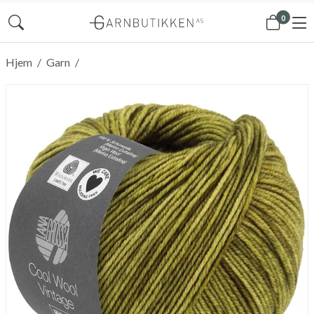
0
Hjem
/
Garn
/