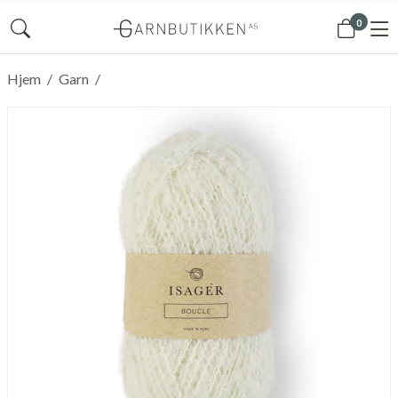
0
Hjem
/
Garn
/