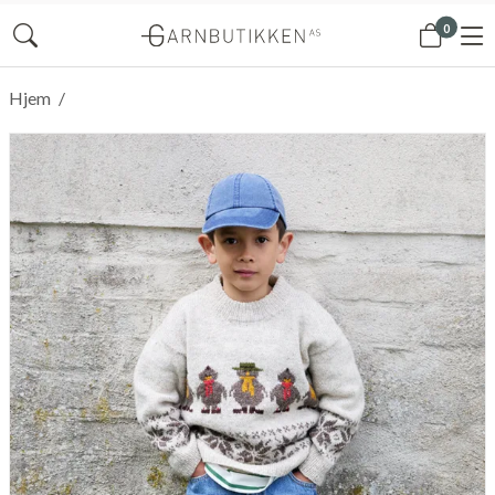
0
Hjem
/