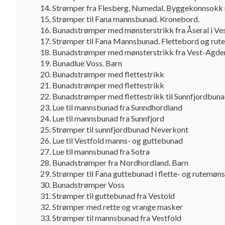
Strømper fra Flesberg, Numedal. Byggekonnsokk 
Strømper til Fana mannsbunad. Kronebord.
Bunadstrømper med mønsterstrikk fra Åseral i Ve
Strømper til Fana Mannsbunad. Flettebord og rut
Bunadstrømper med mønsterstrikk fra Vest-Agde
Bunadlue Voss. Barn
Bunadstrømper med flettestrikk
Bunadstrømper med flettestrikk
Bunadstrømper med flettestrikk til Sunnfjordbun
Lue til mannsbunad fra Sunndhordland
Lue til mannsbunad fra Sunnfjord
Strømper til sunnfjordbunad Neverkont
Lue til Vestfold manns- og guttebunad
Lue til mannsbunad fra Sotra
Bunadstrømper fra Nordhordland. Barn
Strømper til Fana guttebunad i flette- og rutemøns
Bunadstrømper Voss
Strømper til guttebunad fra Vestold
Strømper med rette og vrange masker
Strømper til mannsbunad fra Vestfold