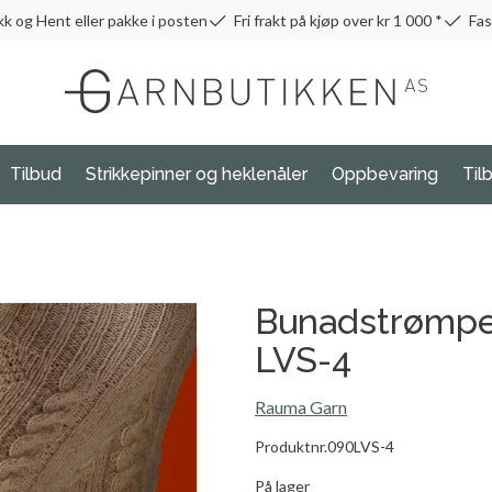
kk og Hent eller pakke i posten
Fri frakt på kjøp over kr 1 000 *
Fas
Tilbud
Strikkepinner og heklenåler
Oppbevaring
Til
Bunadstrømper
LVS-4
Rauma Garn
Produktnr.
090LVS-4
På lager