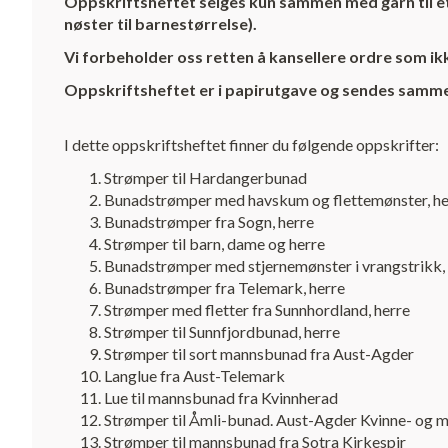
Oppskriftsheftet selges kun sammen med garn til et
nøster til barnestørrelse).
Vi forbeholder oss retten å kansellere ordre som ikke
Oppskriftsheftet er i papirutgave og sendes sammen 
I dette oppskriftsheftet finner du følgende oppskrifter:
Strømper til Hardangerbunad
Bunadstrømper med havskum og flettemønster, he
Bunadstrømper fra Sogn, herre
Strømper til barn, dame og herre
Bunadstrømper med stjernemønster i vrangstrikk,
Bunadstrømper fra Telemark, herre
Strømper med fletter fra Sunnhordland, herre
Strømper til Sunnfjordbunad, herre
Strømper til sort mannsbunad fra Aust-Agder
Langlue fra Aust-Telemark
Lue til mannsbunad fra Kvinnherad
Strømper til Åmli-bunad. Aust-Agder Kvinne- og
Strømper til mannsbunad fra Sotra Kirkespir