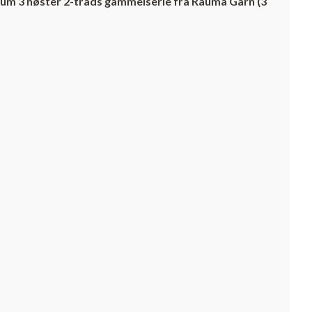
imum 3 nøster 2-tråds gammelserie fra Rauma Garn (3