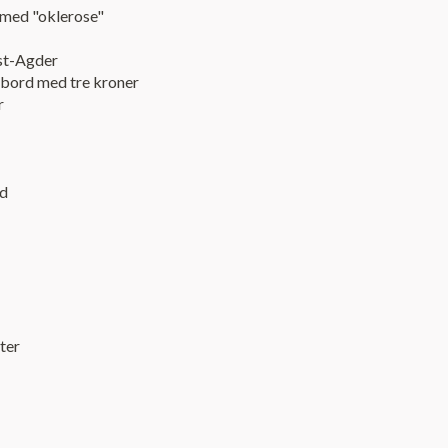
med "oklerose"
st-Agder
ebord med tre kroner
r
ad
ter