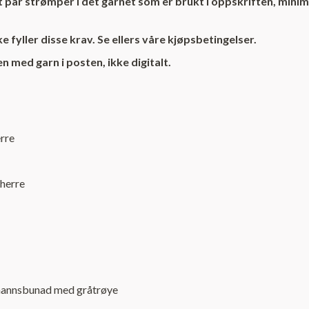
 par strømper i det garnet som er brukt i oppskriften, min
 fyller disse krav. Se ellers våre kjøpsbetingelser.
med garn i posten, ikke digitalt.
rre
 herre
 mannsbunad med gråtrøye